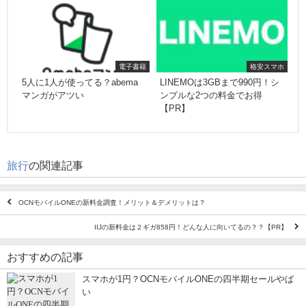
電子書籍
格安スマホ
5人に1人が使ってる？abema
LINEMOは3GBまで990円！シ
マンガがアツい
ンプルな2つの料金でお得
【PR】
旅行
の関連記事
OCNモバイルONEの新料金調査！メリット＆デメリットは？
IIJの新料金は２ギガ858円！どんな人に向いてるの？？【PR】
おすすめの記事
スマホが1円？OCNモバイルONEの四半期セールやば
い