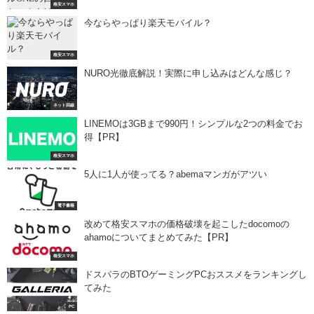
格安スマホ
今ならやっぱり楽天モバイル？
格安スマホ
NURO光徹底解説！実際に申し込みはどんな感じ？
ネット回線
LINEMOは3GBまで990円！シンプルな2つの料金でお
得【PR】
格安スマホ
5人に1人が使ってる？abemaマンガがアツい
電子書籍
改めて格安スマホの価格破壊を起こしたdocomoの
ahamoについてまとめてみた【PR】
格安スマホ
ドスパラのBTOゲーミングPCおススメをランキングし
てみた
PC