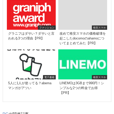
ファッション
格安スマホ
グラニフはダサい？ダサいと言
改めて格安スマホの価格破壊を
われる3つの理由【PR】
起こしたdocomoのahamoにつ
いてまとめてみた【PR】
電子書籍
格安スマホ
5人に1人が使ってる？abema
LINEMOは3GBまで990円！シ
マンガがアツい
ンプルな2つの料金でお得
【PR】