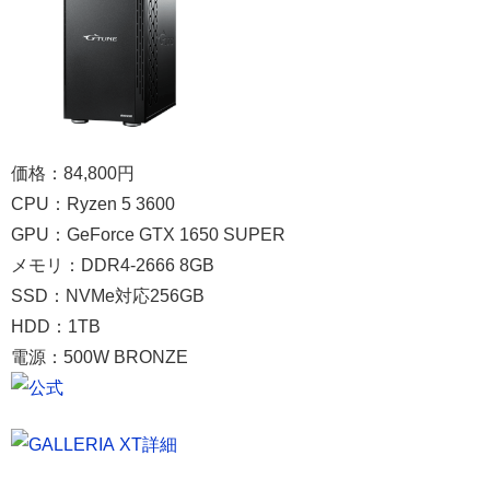
価格：84,800円
CPU：Ryzen 5 3600
GPU：GeForce GTX 1650 SUPER
メモリ：DDR4-2666 8GB
SSD：NVMe対応256GB
HDD：1TB
電源：500W BRONZE