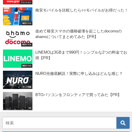
ファッション
格安モバイルを比較したら○○モバイルがお得だった！
格安スマホ
改めて格安スマホの価格破壊を起こしたdocomoの
ahamoについてまとめてみた【PR】
格安スマホ
LINEMOは3GBまで990円！シンプルな2つの料金でお
得【PR】
格安スマホ
NURO光徹底解説！実際に申し込みはどんな感じ？
ネット回線
BTOパソコンをフロンティアで買ってみた【PR】
PC