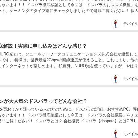
ちゃいます！！ ドスパラ徹底検証として今回は「ドスパラのおススメ機種」
ート、ゲーミングのタイプ別にチェックしましたので是非ご覧ください！ 個
などのご紹介もしていきます♪ ドスパラの...
徹底解説！実際に申し込みはどんな感じ？
 NURO光とは、ソニーネットワークコミュニケーションズ株式会社が運営して
です。 特徴は、世界最速2Gbpsの回線速度が使えること。これにより、他
にインターネットが楽しめます。 私自身、NURO光を使っていますが、やは
ッツ光やSo-net光を使って...
コンが大人気のドスパラってどんな会社？
Cを買おうかと迷っている人の方のために、ドスパラの詳細、おすすめPC、評
ちゃいます！！ ドスパラ徹底検証として今回は「ドスパラの会社概要」をチ
非ご覧ください！ ドスパラとは？ 会社概要 ドスパラ【dospara】とはCPU
リ、HDD、ビデオカード等の...