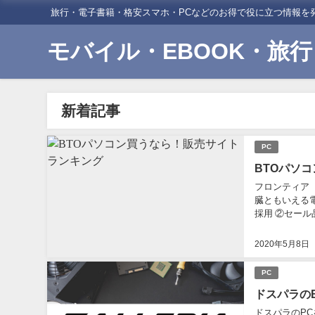
旅行・電子書籍・格安スマホ・PCなどのお得で役に立つ情報を
モバイル・EBOOK・旅
新着記事
PC
BTOパソ
フロンティア（
臓ともいえる
採用 ②セー
ウハウのパーツ
2020年5月8日
PC
ドスパラの
ドスパラのP