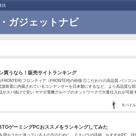
発信
行・ガジェットナビ
コン買うなら！販売サイトランキング
FRONTER) フロンティア（FRONTER)の特徴 ①こだわりの高品質 パソコ
電源装置に内蔵されているコンデンサーを日本製にするなど、より高品質な部
ル品がスバ抜けて安い ヤマダ電機グループのネットワークで大量仕入れが可能 
活用で品質を維持しつつ安さ...
BTOゲーミングPCおススメをランキングしてみた
Cを買おうかと迷っている人の方のために、ドスパラの詳細、おすすめPC、評