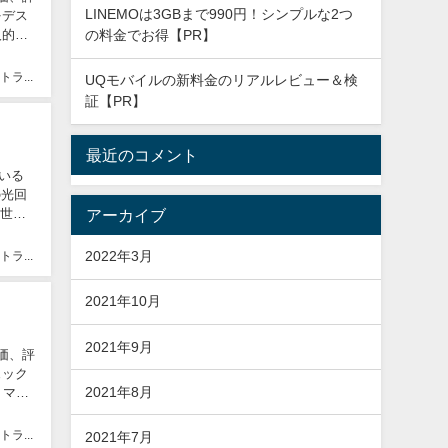
LINEMOは3GBまで990円！シンプルな2つ
をデス
人的に
の料金でお得【PR】
モバイルトラベラー
UQモバイルの新料金のリアルレビュー＆検
証【PR】
最近のコメント
いる
の光回
り世界
アーカイブ
2022年3月
モバイルトラベラー
2021年10月
2021年9月
価、評
ェック
2021年8月
、マザ
モバイルトラベラー
2021年7月