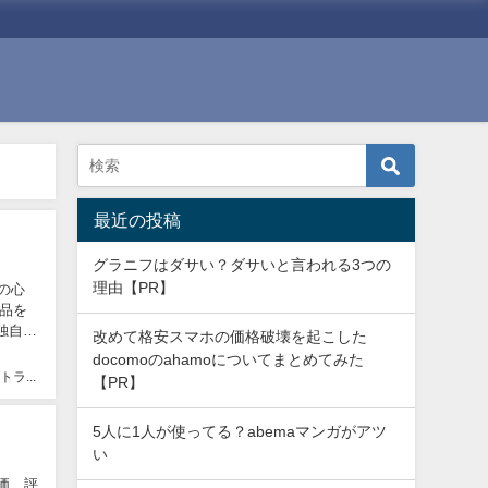
最近の投稿
グラニフはダサい？ダサいと言われる3つの
理由【PR】
ンの心
品を
独自ノ
改めて格安スマホの価格破壊を起こした
docomoのahamoについてまとめてみた
モバイルトラベラー
【PR】
5人に1人が使ってる？abemaマンガがアツ
い
価、評