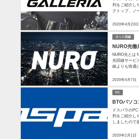
判をご紹介し
クトップ、ノ
おススメの機種
2020年4月23日
ネット回線
NURO光
NURO光とは
光回線サービス
線よりも快適
最速ですね。フレ
2020年4月7日
PC
BTOパソ
ドスパラのP
判をご紹介し
しましたので是
ーボード、メモ
2020年2月1日