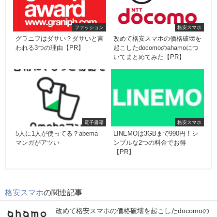
ファッション
格安スマホ
グラニフはダサい？ダサいと言
改めて格安スマホの価格破壊を
われる3つの理由【PR】
起こしたdocomoのahamoにつ
いてまとめてみた【PR】
電子書籍
格安スマホ
5人に1人が使ってる？abema
LINEMOは3GBまで990円！シ
マンガがアツい
ンプルな2つの料金でお得
【PR】
格安スマホ
の関連記事
改めて格安スマホの価格破壊を起こしたdocomoの