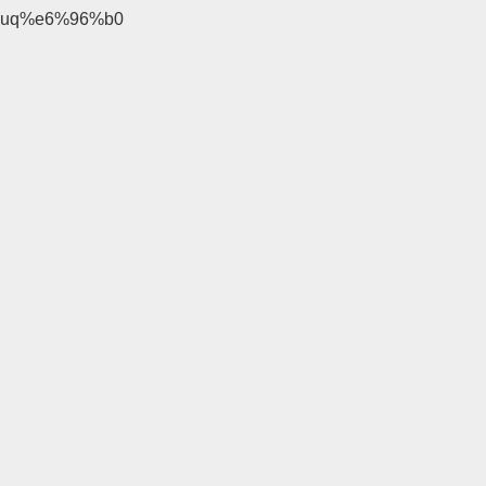
uq%e6%96%b0